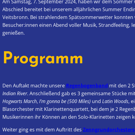
Am Samstag, 7. September 2024, haben wir dem Sommer 
Abschied bereitet bei unserem alljährlichen Summer Endin
Veitsbronn. Bei strahlendem Spätsommerwetter konnten 
Besucher:innen einen Abend voller Musik, Strandfeeling, 
genießen.
Programm
Den Auftakt machte unsere
Regenbogenband
mit den 2 
Indian River
. Anschließend gab es 3 gemeinsame Stücke mi
Hogwarts March
,
I’m gonna be (500 Miles)
und
Latin Woods
, 
Blasorchester mit Klarinettenquartett, bei dem je 2 Reg
Musikerinnen ihr Können an den Solo-Klarinetten zeigen 
Weiter ging es mit dem Auftritt des
Zenngrundorchesters