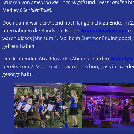
Stücken von
American Pie
über
Skyfall
und
Sweet Caroline
bis
Medley
80er Kult(Tour)
.
Doch damit war der Abend noch lange nicht zu Ende: Im 2
übernahmen die Bands die Bühne.
Immer wieder Lara
ma
waren dieses Jahr zum 1. Mal beim Summer Ending dabei,
gefreut haben!
Den krönenden Abschluss des Abends lieferten
Nobody’s 
bereits zum 2. Mal am Start waren – schön, dass ihr wieder
gesorgt habt!