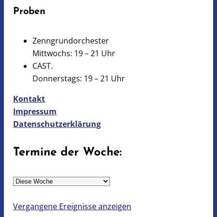
Proben
Zenngrundorchester
Mittwochs: 19 – 21 Uhr
CAST.
Donnerstags: 19 – 21 Uhr
Kontakt
Impressum
Datenschutzerklärung
Termine der Woche:
A
u
s
Vergangene Ereignisse anzeigen